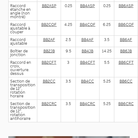
Raccord
BB2ASP
0.25
BB4ASP
0.25
BB6ASP
étanche en
angle (non
montré)
Raccord
BB2COF
4.25
BB4COF
6.25
BB6COF
ajustable à
couper
Raccord
BB2AF
2.5
BB4AF
3.5
BB6AF
ajustable
Boîtier de
BB2JB
9.5
BB4JB
14.25
BB6JB
jonction
Raccord en
BB2CFT
3
BB4CFT
5.5
BB6CFT
croix,
ouverture:
dessus
Section de
BB2CC
3.5
BB4CC
5.25
BB6CC
transposition
de 12",
rotation
horaire
Section de
BB2CRC
3.5
BB4CRC
5.25
BB6CRC
transposition
de 12",
rotation
antihoraire