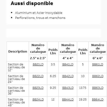
Aussi disponible
Aluminium et Acier inoxydable
Perforations, trous et manchons
Numéro
Numéro
Numéro
de
de
de
Poids
Poids
Description
catalogue
catalogue
catalogue
Lbs
Lbs
2.5'' x 2.5''
4'' x 4''
6'' x 6''
Section de
BB21LD
3.5
BB41LD
5
BB61LD
caniveau de
12''
Section de
BB22LD
6.25
BB42LD
10
BB62LD
caniveau de
24''
Section de
BB23LD
9.25
BB43LD
13.75
BB63LD
caniveau de
36''
Section de
BB24LD
12
BB44LD
19.25
BB64LD
caniveau de
48''