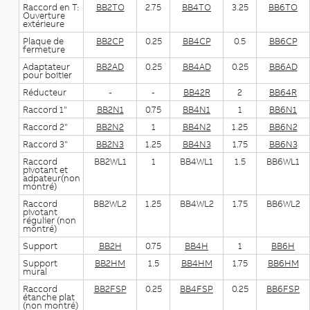
Raccord en T:
BB2TO
2.75
BB4TO
3.25
BB6TO
Ouverture
extérieure
Plaque de
BB2CP
0.25
BB4CP
0.5
BB6CP
fermeture
Adaptateur
BB2AD
0.25
BB4AD
0.25
BB6AD
pour boitier
Réducteur
-
-
BB42R
2
BB64R
Raccord 1"
BB2N1
0.75
BB4N1
1
BB6N1
Raccord 2"
BB2N2
1
BB4N2
1.25
BB6N2
Raccord 3"
BB2N3
1.25
BB4N3
1.75
BB6N3
Raccord
BB2WL1
1
BB4WL1
1.5
BB6WL1
pivotant et
adpateur(non
montré)
Raccord
BB2WL2
1.25
BB4WL2
1.75
BB6WL2
pivotant
régulier (non
montré)
Support
BB2H
0.75
BB4H
1
BB6H
Support
BB2HM
1.5
BB4HM
1.75
BB6HM
mural
Raccord
BB2FSP
0.25
BB4FSP
0.25
BB6FSP
étanche plat
(non montré)