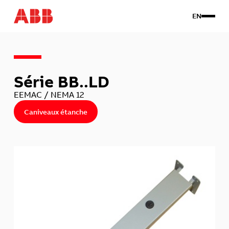
EN
Produits
Série BB..LD
Travail sur mesure
À propos
EEMAC / NEMA 12
Contact
Caniveaux étanche
Connexion client