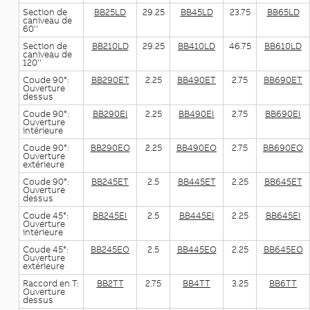
Section de
BB25LD
29.25
BB45LD
23.75
BB65LD
caniveau de
60''
Section de
BB210LD
29.25
BB410LD
46.75
BB610LD
caniveau de
120''
Coude 90°:
BB290ET
2.25
BB490ET
2.75
BB690ET
Ouverture
dessus
Coude 90°:
BB290EI
2.25
BB490EI
2.75
BB690EI
Ouverture
intérieure
Coude 90°:
BB290EO
2.25
BB490EO
2.75
BB690EO
Ouverture
extérieure
Coude 90°:
BB245ET
2.5
BB445ET
2.25
BB645ET
Ouverture
dessus
Coude 45°:
BB245EI
2.5
BB445EI
2.25
BB645EI
Ouverture
intérieure
Coude 45°:
BB245EO
2.5
BB445EO
2.25
BB645EO
Ouverture
extérieure
Raccord en T:
BB2TT
2.75
BB4TT
3.25
BB6TT
Ouverture
dessus