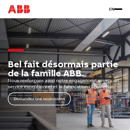
EN
Produits
Travail sur mesure
À propos
Contact
Bel fait désormais partie
de la famille ABB.
Connexion client
Nous renforçons ainsi notre engagement envers un
service exceptionnel et la fabrication canadienne.
Demandez une soumission