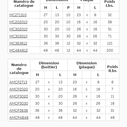
Numéro de
Poids
catalogue
Lbs.
H
L
P
H
L
MC271310
27
13
10
23
x
9
32
MC202010
20
20
10
16
x
16
38
MC302010
30
20
10
26
x
16
51
MC303010
30
30
30
26
x
26
71
MC363612
36
36
12
32
x
32
121
MC484812
48
48
12
44
x
44
200
Dimension
Dimension
Numéro
Poids
(boitier)
(plaque)
de
lLbs
catalogue
H
L
H
L
AMCP2713
27
x
13
23
x
9
6
AMCP2020
20
x
20
16
x
16
7
AMCP3020
30
x
20
26
x
16
11
AMCP3030
30
x
30
26
x
26
18
AMCP3636
36
x
36
32
x
32
31
AMCP4848
48
x
48
44
x
44
46