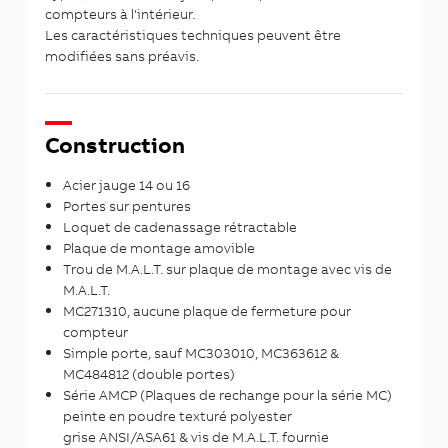
compteurs à l'intérieur.
Les caractéristiques techniques peuvent être
modifiées sans préavis.
Construction
Acier jauge 14 ou 16
Portes sur pentures
Loquet de cadenassage rétractable
Plaque de montage amovible
Trou de M.A.L.T. sur plaque de montage avec vis de
M.A.L.T.
MC271310, aucune plaque de fermeture pour
compteur
Simple porte, sauf MC303010, MC363612 &
MC484812 (double portes)
Série AMCP (Plaques de rechange pour la série MC)
peinte
en poudre
texturé
polyester
grise
ANSI/ASA61
& vis de M.A.L.T. fournie